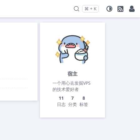
⌘
+
K
Press
and
to search
宿主
一个用心去发掘VPS
的技术爱好者
11
7
8
日志
分类
标签